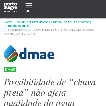
Pular
Expandir/recolher
para
navegação
MENU
o
conteúdo
INÍCIO
DMAE - DEPARTAMENTO MUNICIPAL DE ÁGUA E ESGOTOS
principal
NOTÍCIAS: DMAE
POSSIBILIDADE DE “CHUVA PRETA” NÃO AFETA QUALIDADE DA ÁGUA
DISTRIBUÍDA PELO DMAE
DMAE
Possibilidade de “chuva
preta” não afeta
qualidade da água