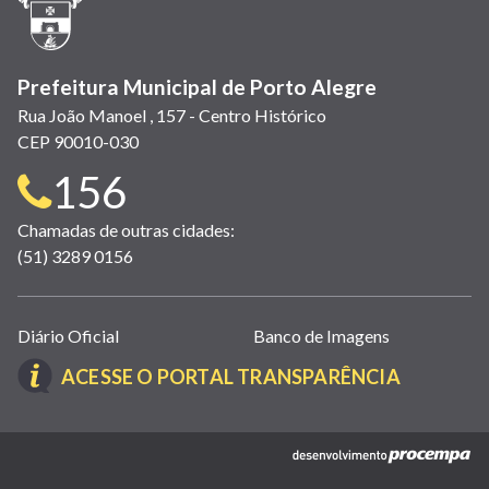
janela)
Prefeitura Municipal de Porto Alegre
Rua João Manoel , 157 - Centro Histórico
CEP 90010-030
Telefone
156
para
Chamadas de outras cidades:
(51) 3289 0156
contato:
Links
Diário Oficial
Banco de Imagens
úteis
(LINK
ACESSE O PORTAL TRANSPARÊNCIA
(abrem
ABRE
em
EM
nova
(link
NOVA
janela)
abre