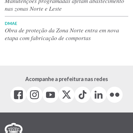
Manutenções programadas afetam abastecimento
nas zonas Norte e Leste
DMAE
Obra de proteção da Zona Norte entra em nova
etapa com fabricação de comportas
Acompanhe a prefeitura nas redes
Facebook
Instagram
Youtube
X
Tiktok
LinkedIn
Flickr
(link
(link
(link
(Antigo
(link
(link
(link
abre
abre
abre
Twitter)
abre
abre
abre
em
em
em
(link
em
em
em
nova
nova
nova
abre
nova
nova
nova
janela)
janela)
janela)
em
janela)
janela)
janela)
nova