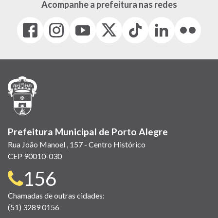
Acompanhe a prefeitura nas redes
Facebook
Instagram
Youtube
X
Tiktok
LinkedIn
Flickr
(link
(link
(link
(Antigo
(link
(link
(link
abre
abre
abre
Twitter)
abre
abre
abre
em
em
em
(link
em
em
em
nova
nova
nova
abre
nova
nova
nova
janela)
janela)
janela)
em
janela)
janela)
janela)
nova
janela)
Prefeitura Municipal de Porto Alegre
Rua João Manoel , 157 - Centro Histórico
CEP 90010-030
Telefone
156
para
Chamadas de outras cidades:
(51) 3289 0156
contato: