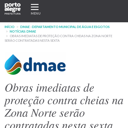
Pular
Expandir/recolher
para
navegação
MENU
o
conteúdo
INÍCIO
DMAE - DEPARTAMENTO MUNICIPAL DE ÁGUA E ESGOTOS
principal
NOTÍCIAS: DMAE
OBRAS IMEDIATAS DE PROTEÇÃO CONTRA CHEIAS NA ZONA NORTE
SERÃO CONTRATADAS NESTA SEXTA
Obras imediatas de
proteção contra cheias na
Zona Norte serão
contratadas nesta sexta