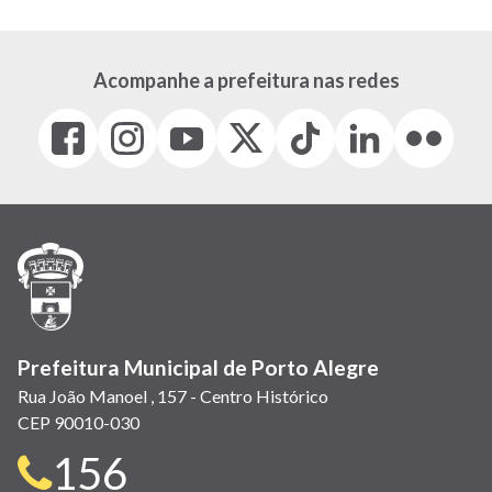
Acompanhe a prefeitura nas redes
Facebook
Instagram
Youtube
X
Tiktok
LinkedIn
Flickr
(link
(link
(link
(Antigo
(link
(link
(link
abre
abre
abre
Twitter)
abre
abre
abre
em
em
em
(link
em
em
em
nova
nova
nova
abre
nova
nova
nova
janela)
janela)
janela)
em
janela)
janela)
janela)
nova
janela)
Prefeitura Municipal de Porto Alegre
Rua João Manoel , 157 - Centro Histórico
CEP 90010-030
Telefone
156