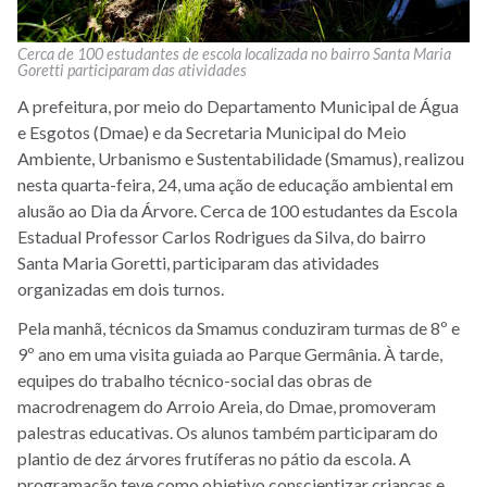
Cerca de 100 estudantes de escola localizada no bairro Santa Maria
Goretti participaram das atividades
A prefeitura, por meio do Departamento Municipal de Água
e Esgotos (Dmae) e da Secretaria Municipal do Meio
Ambiente, Urbanismo e Sustentabilidade (Smamus), realizou
nesta quarta-feira, 24, uma ação de educação ambiental em
alusão ao Dia da Árvore. Cerca de 100 estudantes da Escola
Estadual Professor Carlos Rodrigues da Silva, do bairro
Santa Maria Goretti, participaram das atividades
organizadas em dois turnos.
Pela manhã, técnicos da Smamus conduziram turmas de 8º e
9º ano em uma visita guiada ao Parque Germânia. À tarde,
equipes do trabalho técnico-social das obras de
macrodrenagem do Arroio Areia, do Dmae, promoveram
palestras educativas. Os alunos também participaram do
plantio de dez árvores frutíferas no pátio da escola. A
programação teve como objetivo conscientizar crianças e