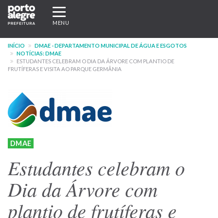
Pular
Expandir/recolher
para
navegação
MENU
o
conteúdo
INÍCIO
DMAE - DEPARTAMENTO MUNICIPAL DE ÁGUA E ESGOTOS
principal
NOTÍCIAS: DMAE
ESTUDANTES CELEBRAM O DIA DA ÁRVORE COM PLANTIO DE
FRUTÍFERAS E VISITA AO PARQUE GERMÂNIA
DMAE
Estudantes celebram o
Dia da Árvore com
plantio de frutíferas e