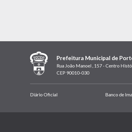
Prefeitura Municipal de Port
Rua João Manoel , 157 - Centro Histó
CEP 90010-030
Links
Diário Oficial
Banco de Im
úteis
(abrem
em
(link
nova
abre
janela)