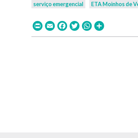
serviço emergencial
ETA Moinhos de V
Print
Email
Facebook
Twitter
WhatsAp
Share