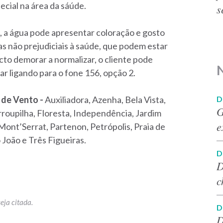
ecial na área da sáúde.
s
, a água pode apresentar coloração e gosto
as não prejudiciais à saúde, que podem estar
cto demorar a normalizar, o cliente pode
iar ligando para o fone 156, opção 2.
D
 de Vento -
Auxiliadora, Azenha, Bela Vista,
G
rroupilha, Floresta, Independência, Jardim
e
ont’Serrat, Partenon, Petrópolis, Praia de
o João e Três Figueiras.
D
D
c
D
D