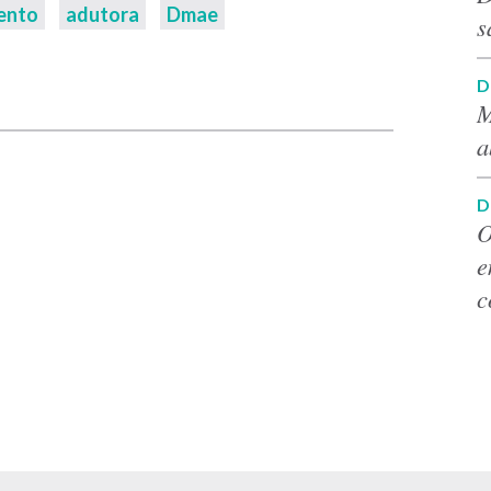
ento
adutora
Dmae
s
p
D
M
a
D
O
e
c