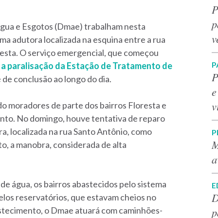
P
p
gua e Esgotos (Dmae) trabalham nesta
v
uma adutora localizada na esquina entre a rua
oresta. O serviço emergencial, que começou
P
a paralisação da Estação de Tratamento de
P
é de conclusão ao longo do dia.
e
v
do moradores de parte dos bairros Floresta e
nto. No domingo, houve tentativa de reparo
, localizada na rua Santo Antônio, como
P
M
o, a manobra, considerada de alta
a
de água, os bairros abastecidos pelo sistema
E
D
os reservatórios, que estavam cheios no
p
stecimento, o Dmae atuará com caminhões-