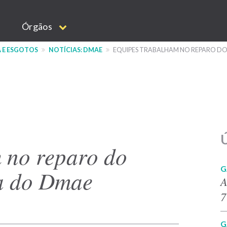
Órgãos
 E ESGOTOS
NOTÍCIAS: DMAE
EQUIPES TRABALHAM NO REPARO D
Ú
 no reparo do
G
ra do Dmae
A
7
G