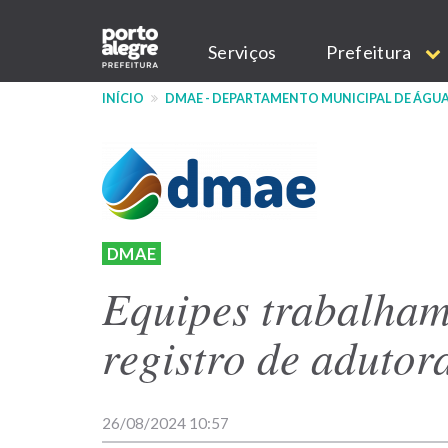
Pular
Main
para
Serviços
Prefeitura
o
navigation
conteúdo
INÍCIO
DMAE - DEPARTAMENTO MUNICIPAL DE ÁGUA
principal
DMAE
Equipes trabalham
registro de aduto
26/08/2024 10:57