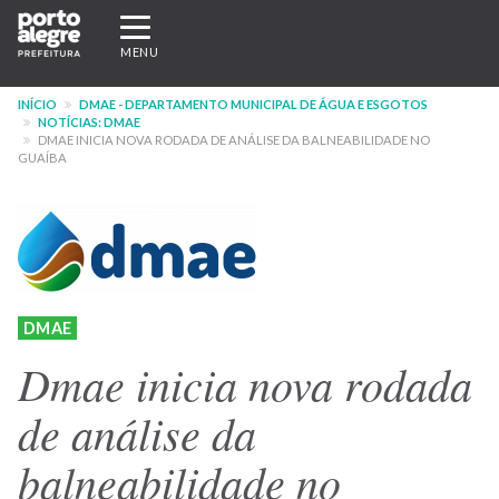
Pular
Expandir/recolher
para
navegação
MENU
o
conteúdo
INÍCIO
DMAE - DEPARTAMENTO MUNICIPAL DE ÁGUA E ESGOTOS
principal
NOTÍCIAS: DMAE
DMAE INICIA NOVA RODADA DE ANÁLISE DA BALNEABILIDADE NO
GUAÍBA
DMAE
Dmae inicia nova rodada
de análise da
balneabilidade no