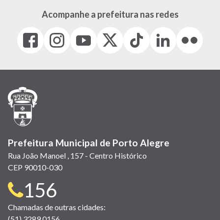
Acompanhe a prefeitura nas redes
Facebook
Instagram
Youtube
X
Tiktok
LinkedIn
Flickr
(link
(link
(link
(Antigo
(link
(link
(link
abre
abre
abre
Twitter)
abre
abre
abre
em
em
em
(link
em
em
em
nova
nova
nova
abre
nova
nova
nova
janela)
janela)
janela)
em
janela)
janela)
janela)
nova
janela)
Prefeitura Municipal de Porto Alegre
Rua João Manoel , 157 - Centro Histórico
CEP 90010-030
Telefone
156
para
Chamadas de outras cidades:
(51) 3289 0156