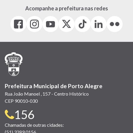
Acompanhe a prefeitura nas redes
Facebook
Instagram
Youtube
X
Tiktok
LinkedIn
Flickr
(link
(link
(link
(Antigo
(link
(link
(link
abre
abre
abre
Twitter)
abre
abre
abre
em
em
em
(link
em
em
em
nova
nova
nova
abre
nova
nova
nova
janela)
janela)
janela)
em
janela)
janela)
janela)
nova
janela)
Prefeitura Municipal de Porto Alegre
Rua João Manoel , 157 - Centro Histórico
CEP 90010-030
Telefone
156
para
Chamadas de outras cidades:
(51) 3289 0156