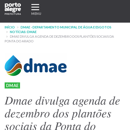
Pular
Expandir/recolher
para
navegação
MENU
o
conteúdo
INÍCIO
DMAE - DEPARTAMENTO MUNICIPAL DE ÁGUA E ESGOTOS
principal
NOTÍCIAS: DMAE
DMAE DIVULGA AGENDA DE DEZEMBRO DOS PLANTÕES SOCIAIS DA
PONTA DO ARADO
DMAE
Dmae divulga agenda de
dezembro dos plantões
sociais da Ponta do