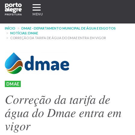
Pular
Expandir/recolher
para
navegação
MENU
o
conteúdo
INÍCIO
DMAE - DEPARTAMENTO MUNICIPAL DE ÁGUA E ESGOTOS
principal
NOTÍCIAS: DMAE
CORREÇÃO DA TARIFA DE ÁGUA DO DMAE ENTRA EM VIGOR
DMAE
Correção da tarifa de
água do Dmae entra em
vigor