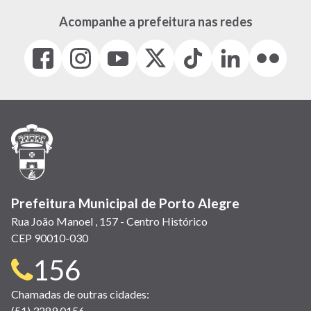
Acompanhe a prefeitura nas redes
Facebook
Instagram
Youtube
X
Tiktok
LinkedIn
Flickr
(link
(link
(link
(Antigo
(link
(link
(link
abre
abre
abre
Twitter)
abre
abre
abre
em
em
em
(link
em
em
em
nova
nova
nova
abre
nova
nova
nova
janela)
janela)
janela)
em
janela)
janela)
janela)
nova
janela)
Prefeitura Municipal de Porto Alegre
Rua João Manoel , 157 - Centro Histórico
CEP 90010-030
Telefone
156
para
Chamadas de outras cidades:
(51) 3289 0156