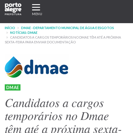
Pular
Expandir/recolher
para
navegação
MENU
o
conteúdo
INÍCIO
DMAE - DEPARTAMENTO MUNICIPAL DE ÁGUA E ESGOTOS
principal
NOTÍCIAS: DMAE
CANDIDATOS A CARGOS TEMPORÁRIOS NO DMAE TÊM ATÉ A PRÓXIMA
SEXTA-FEIRA PARA ENVIAR DOCUMENTAÇÃO
DMAE
Candidatos a cargos
temporários no Dmae
têm até a próxima sexta-