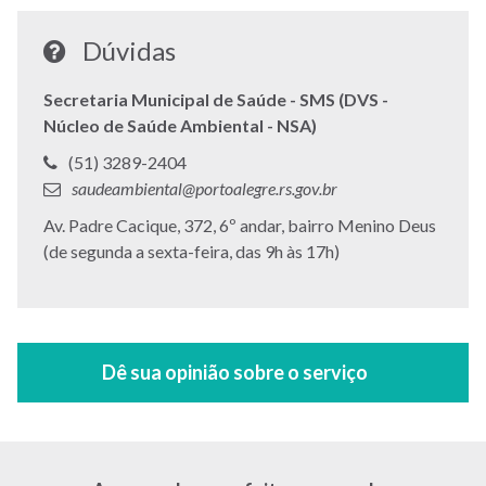
Dúvidas
Secretaria Municipal de Saúde - SMS (DVS -
Núcleo de Saúde Ambiental - NSA)
Telefone:
(51) 3289-2404
E-
saudeambiental@portoalegre.rs.gov.br
mail:
Endereço:
Av. Padre Cacique, 372, 6º andar, bairro Menino Deus
(de segunda a sexta-feira, das 9h às 17h)