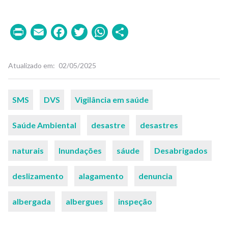
Print
Email
Facebook
Twitter
WhatsApp
Share
Atualizado em
02/05/2025
Palavras-
SMS
DVS
Vigilância em saúde
chaves
Saúde Ambiental
desastre
desastres
naturais
Inundações
sáude
Desabrigados
deslizamento
alagamento
denuncia
albergada
albergues
inspeção