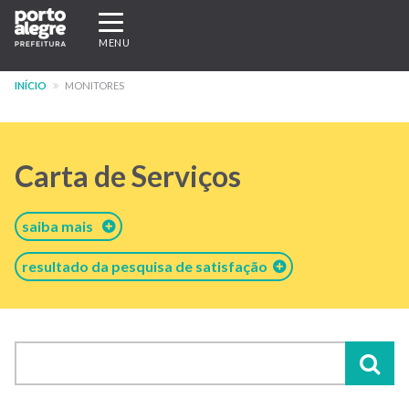
Pular
Expandir/recolher
para
navegação
MENU
o
conteúdo
INÍCIO
MONITORES
principal
Carta de Serviços
saiba mais
resultado da pesquisa de satisfação