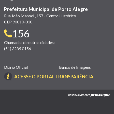
Prefeitura Municipal de Porto Alegre
Rua João Manoel , 157 - Centro Histórico
CEP 90010-030
Telefone
156
para
Chamadas de outras cidades:
(51) 3289 0156
contato:
Links
Diário Oficial
Banco de Imagens
úteis
(LINK
ACESSE O PORTAL TRANSPARÊNCIA
(abrem
ABRE
em
EM
nova
(link
NOVA
janela)
abre
JANELA)
em