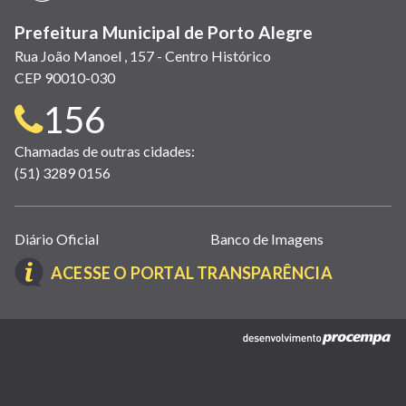
Prefeitura Municipal de Porto Alegre
Rua João Manoel , 157 - Centro Histórico
CEP 90010-030
Telefone
156
para
Chamadas de outras cidades:
(51) 3289 0156
contato:
Links
Diário Oficial
Banco de Imagens
úteis
(LINK
ACESSE O PORTAL TRANSPARÊNCIA
(abrem
ABRE
em
EM
nova
(link
NOVA
janela)
abre
JANELA)
em