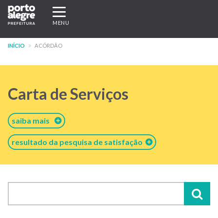
Pular
Expandir/recolher
para
navegação
MENU
o
conteúdo
INÍCIO
ACÓRDÃO
principal
Carta de Serviços
saiba mais
resultado da pesquisa de satisfação