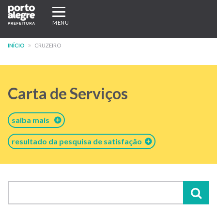
Pular
Expandir/recolher
para
navegação
MENU
o
conteúdo
INÍCIO
CRUZEIRO
principal
Carta de Serviços
saiba mais
resultado da pesquisa de satisfação