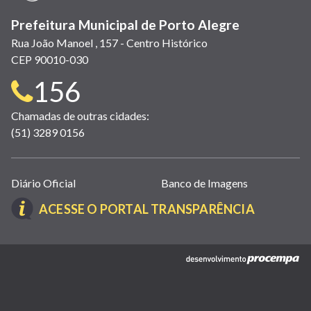
Prefeitura Municipal de Porto Alegre
Rua João Manoel , 157 - Centro Histórico
CEP 90010-030
Telefone
156
para
Chamadas de outras cidades:
(51) 3289 0156
contato:
Links
Diário Oficial
Banco de Imagens
úteis
(LINK
ACESSE O PORTAL TRANSPARÊNCIA
(abrem
ABRE
em
EM
nova
(link
NOVA
janela)
abre
JANELA)
em