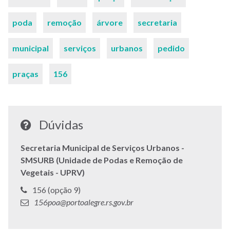
chaves
poda
remoção
árvore
secretaria
municipal
serviços
urbanos
pedido
praças
156
Dúvidas
Secretaria Municipal de Serviços Urbanos -
SMSURB (Unidade de Podas e Remoção de
Vegetais - UPRV)
Telefone:
156 (opção 9)
E-
156poa@portoalegre.rs.gov.br
mail: