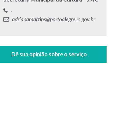
Telefone:
-
E-
adrianamartins@portoalegre.rs.gov.br
mail: