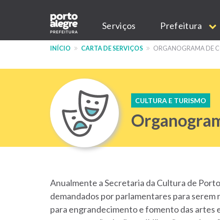
Pular
Main
para
Serviços
Prefeitura
o
navigation
conteúdo
INÍCIO
CARTA DE SERVIÇOS
ORGANOGRAMA DE CO
principal
CULTURA E TURISMO
Organogram
Anualmente a Secretaria da Cultura de Port
demandados por parlamentares para serem re
para engrandecimento e fomento das artes e 