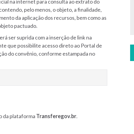
icial na internet para consulta ao extrato do
contendo, pelo menos, o objeto, a finalidade,
hamento da aplicação dos recursos, bem como as
objeto pactuado.
erá ser suprida com a inserção de link na
te que possibilite acesso direto ao Portal de
ação do convênio, conforme estampada no
to da plataforma
Transferegov.br
.