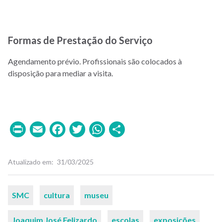
Formas de Prestação do Serviço
Agendamento prévio. Profissionais são colocados à
disposição para mediar a visita.
Print
Email
Facebook
Twitter
WhatsApp
Share
Atualizado em
31/03/2025
Palavras-
SMC
cultura
museu
chaves
Joaquim José Felizardo
escolas
exposições