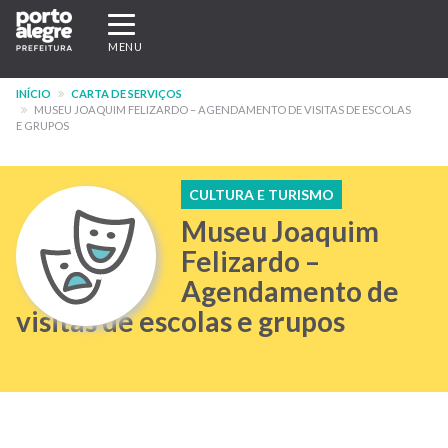
Pular
Expandir/recolher
para
navegação
MENU
o
conteúdo
INÍCIO
CARTA DE SERVIÇOS
principal
MUSEU JOAQUIM FELIZARDO – AGENDAMENTO DE VISITAS DE ESCOLAS
E GRUPOS
CULTURA E TURISMO
Museu Joaquim
Felizardo –
Agendamento de
visitas de escolas e grupos