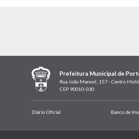
Prefeitura Municipal de Port
Rua João Manoel , 157 - Centro Histó
CEP 90010-030
Links
Diário Oficial
Banco de Im
úteis
(abrem
em
(link