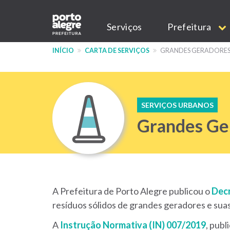
Pular
Main
para
Serviços
Prefeitura
o
navigation
conteúdo
INÍCIO
CARTA DE SERVIÇOS
GRANDES GERADORES 
principal
SERVIÇOS URBANOS
Grandes Ge
A Prefeitura de Porto Alegre publicou o
Decr
resíduos sólidos de grandes geradores e sua
A
Instrução Normativa (IN) 007/2019
, publ