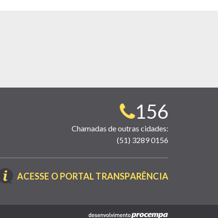
Telefone
156
para
Chamadas de outras cidades:
(51) 3289 0156
contato:
(LINK
ACESSE O PORTAL TRANSPARÊNCIA
ABRE
EM
NOVA