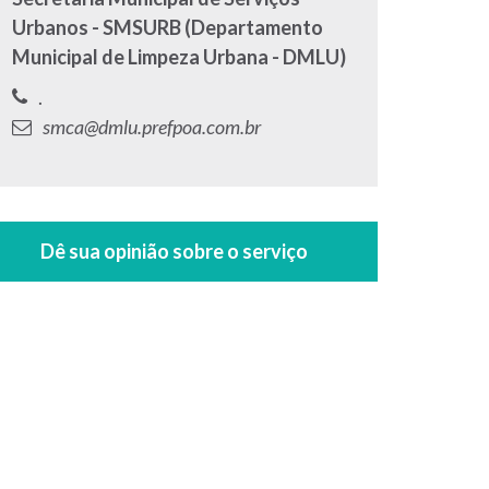
Urbanos - SMSURB (Departamento
Municipal de Limpeza Urbana - DMLU)
Telefone:
.
E-
smca@dmlu.prefpoa.com.br
mail: