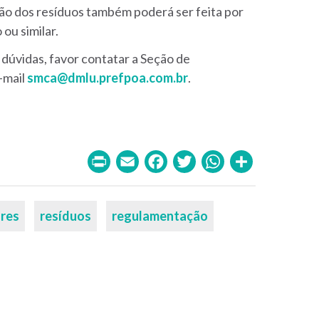
ão dos resíduos também poderá ser feita por
ou similar.
dúvidas, favor contatar a Seção de
-mail
smca@dmlu.prefpoa.com.br
.
Print
Email
Facebook
Twitter
WhatsA
Share
res
resíduos
regulamentação