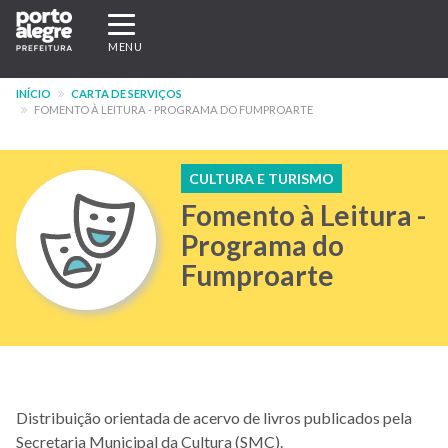
Pular
Expandir/recolher
para
navegação
MENU
o
conteúdo
INÍCIO
CARTA DE SERVIÇOS
principal
FOMENTO À LEITURA - PROGRAMA DO FUMPROARTE
CULTURA E TURISMO
Fomento à Leitura -
Programa do
Fumproarte
Distribuição orientada de acervo de livros publicados pela
Secretaria Municipal da Cultura (SMC).