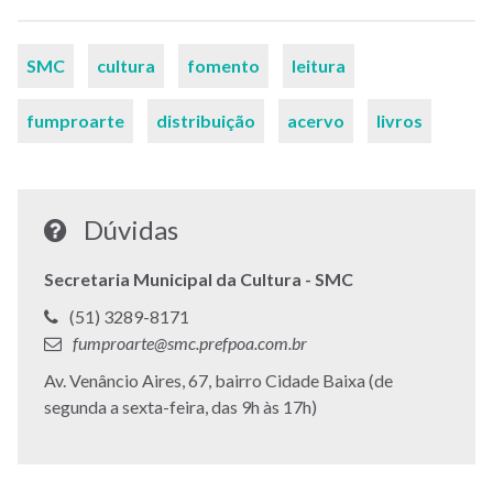
Palavras-
SMC
cultura
fomento
leitura
chaves
fumproarte
distribuição
acervo
livros
Dúvidas
Secretaria Municipal da Cultura - SMC
Telefone:
(51) 3289-8171
E-
fumproarte@smc.prefpoa.com.br
mail:
Endereço:
Av. Venâncio Aires, 67, bairro Cidade Baixa (de
segunda a sexta-feira, das 9h às 17h)