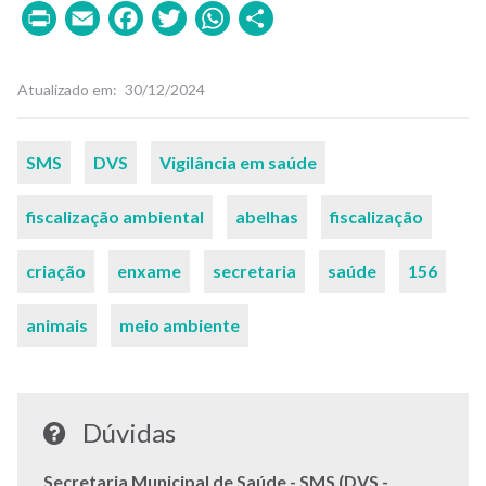
Print
Email
Facebook
Twitter
WhatsApp
Share
Atualizado em
30/12/2024
Palavras-
SMS
DVS
Vigilância em saúde
chaves
fiscalização ambiental
abelhas
fiscalização
criação
enxame
secretaria
saúde
156
animais
meio ambiente
Dúvidas
Secretaria Municipal de Saúde - SMS (DVS -