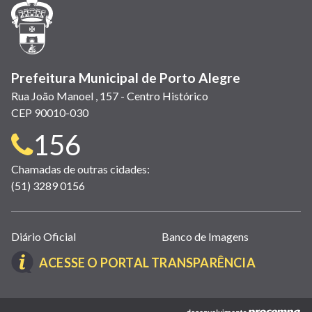
janela)
janela)
janela)
em
janela)
janela)
janela)
nova
janela)
Prefeitura Municipal de Porto Alegre
Rua João Manoel , 157 - Centro Histórico
CEP 90010-030
Telefone
156
para
Chamadas de outras cidades:
(51) 3289 0156
contato:
Links
Diário Oficial
Banco de Imagens
úteis
(LINK
ACESSE O PORTAL TRANSPARÊNCIA
(abrem
ABRE
em
EM
nova