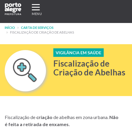
Pular
Expandir/recolher
para
navegação
MENU
o
conteúdo
INÍCIO
CARTA DE SERVIÇOS
principal
FISCALIZAÇÃO DE CRIAÇÃO DE ABELHAS
VIGILÂNCIA EM SAÚDE
Fiscalização de
Criação de Abelhas
Fiscalização de
criação
de abelhas em zona urbana.
Não
é feita a retirada de enxames.