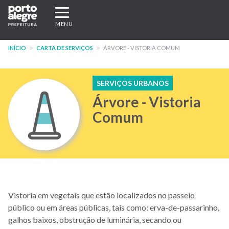
Pular
Expandir/recolher
para
navegação
MENU
o
conteúdo
INÍCIO
CARTA DE SERVIÇOS
ÁRVORE - VISTORIA COMUM
principal
SERVIÇOS URBANOS
Árvore - Vistoria
Comum
Vistoria em vegetais que estão localizados no passeio
público ou em áreas públicas, tais como: erva-de-passarinho,
galhos baixos, obstrução de luminária, secando ou