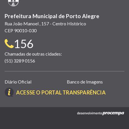
Prefeitura Municipal de Porto Alegre
Rua João Manoel , 157 - Centro Histórico
CEP 90010-030
Telefone
156
para
Chamadas de outras cidades:
(51) 3289 0156
contato:
Links
Diário Oficial
Banco de Imagens
úteis
(LINK
ACESSE O PORTAL TRANSPARÊNCIA
(abrem
ABRE
em
EM
nova
(link
NOVA
janela)
abre
JANELA)
em