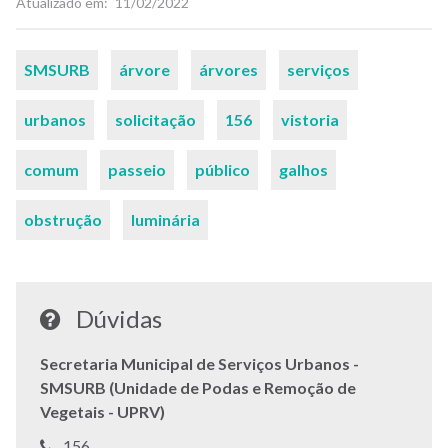
Atualizado em
11/02/2022
Palavras-
SMSURB
árvore
árvores
serviços
chaves
urbanos
solicitação
156
vistoria
comum
passeio
público
galhos
obstrução
luminária
Dúvidas
Secretaria Municipal de Serviços Urbanos -
SMSURB (Unidade de Podas e Remoção de
Vegetais - UPRV)
Telefone:
156