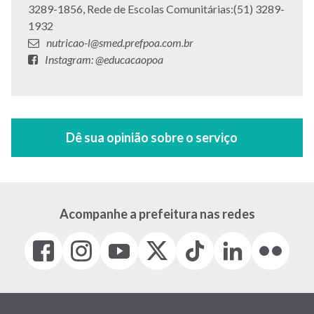
3289-1856, Rede de Escolas Comunitárias:(51) 3289-
1932
E-
nutricao-l@smed.prefpoa.com.br
mail:
Facebook:
Instagram: @educacaopoa
Acompanhe a prefeitura nas redes
Facebook
Instagram
Youtube
X
Tiktok
LinkedIn
Flickr
(link
(link
(link
(Antigo
(link
(link
(link
abre
abre
abre
Twitter)
abre
abre
abre
em
em
em
(link
em
em
em
nova
nova
nova
abre
nova
nova
nova