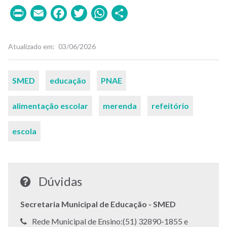
Print
Email
Facebook
Twitter
WhatsApp
Share
Atualizado em
03/06/2026
Palavras-
SMED
educação
PNAE
chaves
alimentação escolar
merenda
refeitório
escola
Dúvidas
Secretaria Municipal de Educação - SMED
Telefone:
Rede Municipal de Ensino:(51) 32890-1855 e