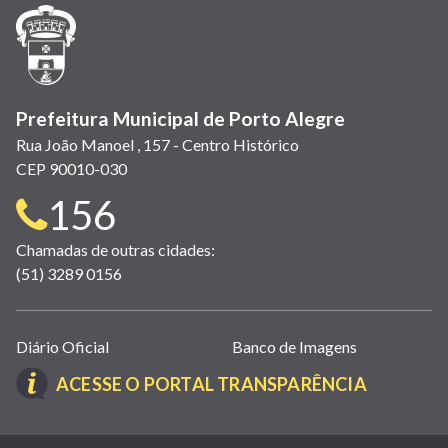
janela)
janela)
janela)
em
janela)
janela)
janela)
nova
janela)
Prefeitura Municipal de Porto Alegre
Rua João Manoel , 157 - Centro Histórico
CEP 90010-030
Telefone
156
para
Chamadas de outras cidades:
(51) 3289 0156
contato:
Links
Diário Oficial
Banco de Imagens
úteis
(LINK
ACESSE O PORTAL TRANSPARÊNCIA
(abrem
ABRE
em
EM
nova