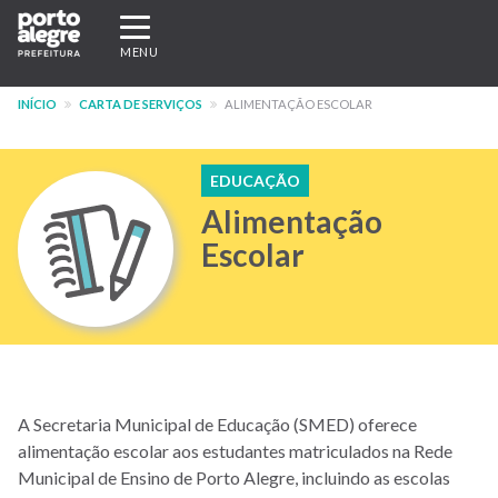
Pular
Expandir/recolher
para
navegação
MENU
o
conteúdo
INÍCIO
CARTA DE SERVIÇOS
ALIMENTAÇÃO ESCOLAR
principal
EDUCAÇÃO
Alimentação
Escolar
A Secretaria Municipal de Educação (SMED) oferece
alimentação escolar aos estudantes matriculados na Rede
Municipal de Ensino de Porto Alegre, incluindo as escolas