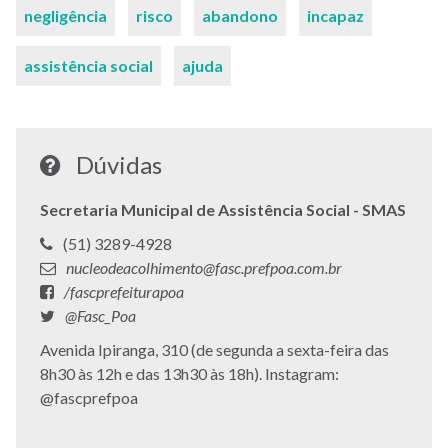
negligência
risco
abandono
incapaz
assistência social
ajuda
Dúvidas
Secretaria Municipal de Assistência Social - SMAS
Telefone:
(51) 3289-4928
E-
nucleodeacolhimento@fasc.prefpoa.com.br
mail:
Facebook:
/fascprefeiturapoa
Twitter:
@Fasc_Poa
Endereço:
Avenida Ipiranga, 310 (de segunda a sexta-feira das
8h30 às 12h e das 13h30 às 18h). Instagram:
@fascprefpoa