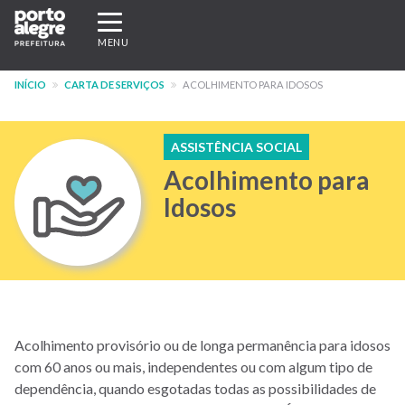
Pular
Expandir/recolher
para
navegação
MENU
o
conteúdo
INÍCIO
CARTA DE SERVIÇOS
ACOLHIMENTO PARA IDOSOS
principal
ASSISTÊNCIA SOCIAL
Acolhimento para
Idosos
Acolhimento provisório ou de longa permanência para idosos
com 60 anos ou mais, independentes ou com algum tipo de
dependência, quando esgotadas todas as possibilidades de