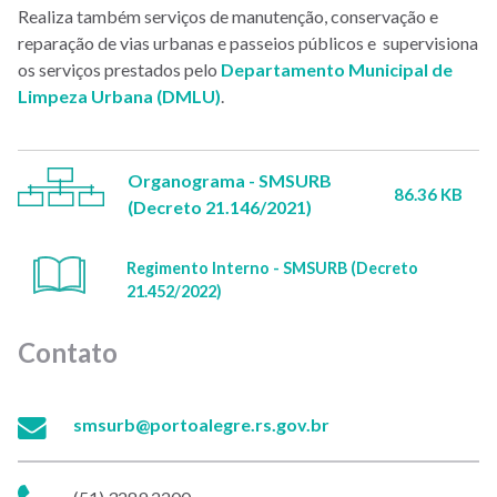
Realiza também serviços de manutenção, conservação e
reparação de vias urbanas e passeios públicos e supervisiona
os serviços prestados pelo
Departamento Municipal de
Limpeza Urbana (DMLU)
.
Organograma - SMSURB
86.36 KB
(Decreto 21.146/2021)
Regimento Interno - SMSURB (Decreto
21.452/2022)
Contato
E-
smsurb@portoalegre.rs.gov.br
mail:
Telefone: