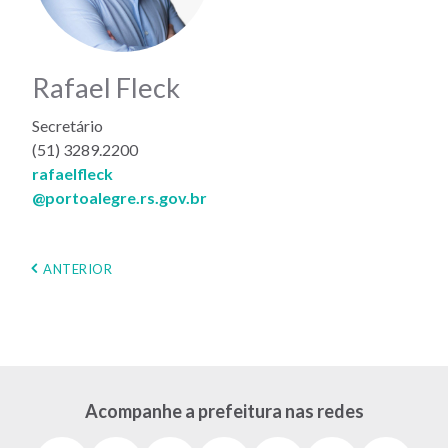
Rafael Fleck
Secretário
(51) 3289.2200
rafaelfleck
@portoalegre.rs.gov.br
Paginação
PÁGINA
ANTERIOR
ANTERIOR
Acompanhe a prefeitura nas redes
Facebook
Instagram
Youtube
X
Tiktok
LinkedIn
Flickr