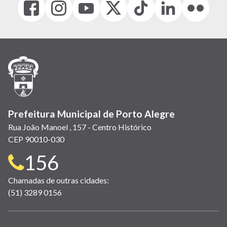
(link
(link
(link
(Antigo
(link
(link
(link
abre
abre
abre
Twitter)
abre
abre
abre
em
em
em
(link
em
em
em
nova
nova
nova
abre
nova
nova
nova
janela)
janela)
janela)
em
janela)
janela)
janela)
nova
janela)
Prefeitura Municipal de Porto Alegre
Rua João Manoel , 157 - Centro Histórico
CEP 90010-030
Telefone
156
para
Chamadas de outras cidades:
(51) 3289 0156
contato: