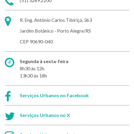
(51) 3289.2200
Endereço:
R. Eng. Antônio Carlos Tibiriçá, 363
Jardim Botânico - Porto Alegre/RS
CEP 90690-040
Horário
Segunda à sexta-feira
de
8h30 às 12h
atendimento:
13h30 às 18h
Facebook:
Serviços Urbanos no Facebook
Twitter:
Serviços Urbanos no X