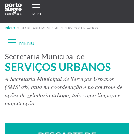
Pular
Expandir/recolher
para
navegação
MENU
o
conteúdo
INÍCIO
SECRETARIA MUNICIPAL DE SERVIÇOS URBANOS
principal
Expandir/recolher
MENU
navegação
Secretaria Municipal de
Menu
SERVIÇOS URBANOS
-
site
A Secretaria Municipal de Serviços Urbanos
(SMSUrb) atua na coordenação e no controle de
SMSURB
ações de zeladoria urbana, tais como limpeza e
manutenção.