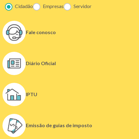
Cidadão
Empresas
Servidor
Fale conosco
(
Diário Oficial
l
i
n
k
IPTU
a
b
r
e
Emissão de guias de imposto
e
m