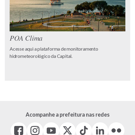
POA Clima
Acesse aqui a plataforma de monitoramento
hidrometeorológico da Capital.
Acompanhe a prefeitura nas redes
Facebook
Instagram
Youtube
X
Tiktok
LinkedIn
Flickr
(link
(link
(link
(Antigo
(link
(link
(link