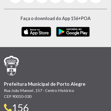
abre
abre
abre
Twitter)
abre
abre
abre
em
em
em
(link
em
em
em
nova
nova
nova
abre
nova
nova
nova
Faça o download do App 156+POA
janela)
janela)
janela)
em
janela)
janela)
janela)
nova
janela)
Prefeitura Municipal de Porto Alegre
Rua João Manoel , 157 - Centro Histórico
CEP 90010-030
Telefone
156