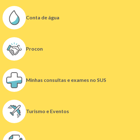
n
o
Conta de água
v
a
j
a
Procon
n
e
l
a
)
Minhas consultas e exames no SUS
(
Turismo e Eventos
l
i
n